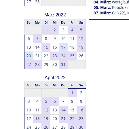
27
28
04. März
:
wortglaub
05. März
:
Koboldkin
07. März
:
Cel (22)
,
März 2022
So
Mo
Di
Mi
Do
Fr
Sa
1
2
3
4
5
6
7
8
9
10
11
12
13
14
15
16
17
18
19
20
21
22
23
24
25
26
27
28
29
30
31
April 2022
So
Mo
Di
Mi
Do
Fr
Sa
1
2
3
4
5
6
7
8
9
10
11
12
13
14
15
16
17
18
19
20
21
22
23
24
25
26
27
28
29
30