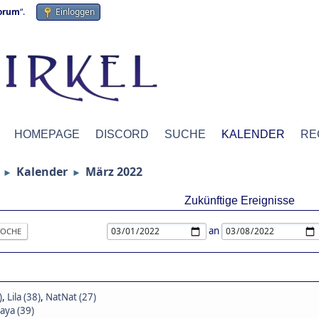
forum
“.
Einloggen
HOMEPAGE
DISCORD
SUCHE
KALENDER
RE
Kalender
März 2022
►
►
Zukünftige Ereignisse
an
OCHE
)
,
Lila (38)
,
NatNat (27)
aya (39)