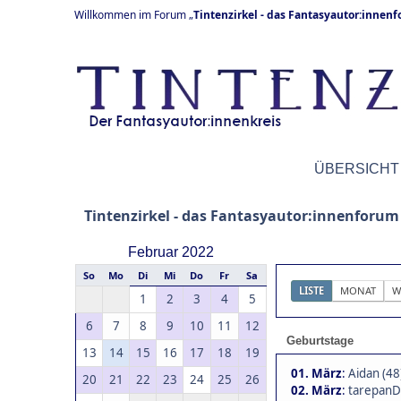
Willkommen im Forum „
Tintenzirkel - das Fantasyautor:innen
ÜBERSICHT
Tintenzirkel - das Fantasyautor:innenforum
Februar 2022
So
Mo
Di
Mi
Do
Fr
Sa
LISTE
MONAT
W
1
2
3
4
5
6
7
8
9
10
11
12
Geburtstage
13
14
15
16
17
18
19
01. März
:
Aidan (48
20
21
22
23
24
25
26
02. März
:
tarepanD