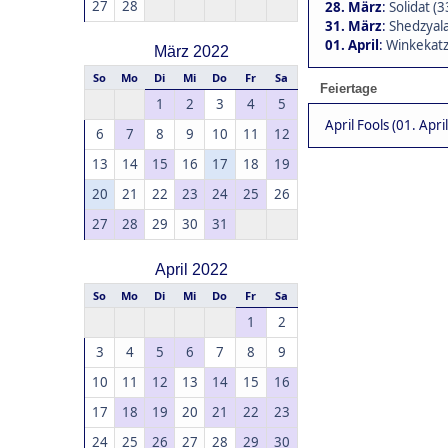
27
28
28. März
:
Solidat (3
31. März
:
Shedzyala
01. April
:
Winkekatz
März 2022
So
Mo
Di
Mi
Do
Fr
Sa
Feiertage
1
2
3
4
5
April Fools (01. April
6
7
8
9
10
11
12
13
14
15
16
17
18
19
20
21
22
23
24
25
26
27
28
29
30
31
April 2022
So
Mo
Di
Mi
Do
Fr
Sa
1
2
3
4
5
6
7
8
9
10
11
12
13
14
15
16
17
18
19
20
21
22
23
24
25
26
27
28
29
30