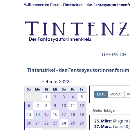
Willkommen im Forum „
Tintenzirkel - das Fantasyautor:innen
ÜBERSICHT
Tintenzirkel - das Fantasyautor:innenforum
Februar 2022
So
Mo
Di
Mi
Do
Fr
Sa
LISTE
MONAT
W
1
2
3
4
5
6
7
8
9
10
11
12
Geburtstage
13
14
15
16
17
18
19
25. März
:
Rhagrim 
20
21
22
23
24
25
26
27. März
:
Luna (40)