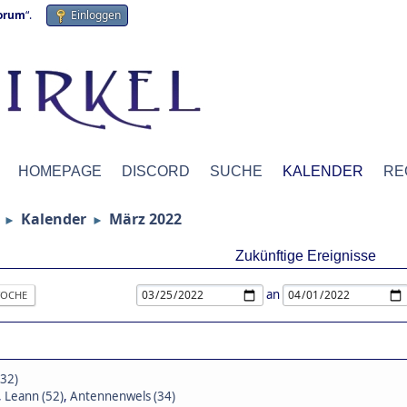
forum
“.
Einloggen
HOMEPAGE
DISCORD
SUCHE
KALENDER
RE
Kalender
März 2022
►
►
Zukünftige Ereignisse
an
OCHE
(32)
,
Leann (52)
,
Antennenwels (34)