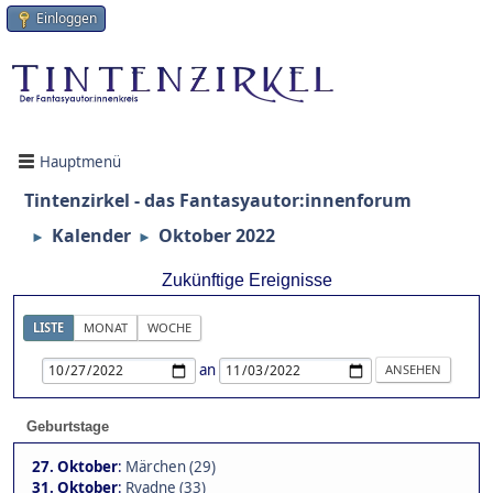
Einloggen
Hauptmenü
Tintenzirkel - das Fantasyautor:innenforum
Kalender
Oktober 2022
►
►
Zukünftige Ereignisse
LISTE
MONAT
WOCHE
an
Geburtstage
27. Oktober
:
Märchen (29)
31. Oktober
:
Ryadne (33)