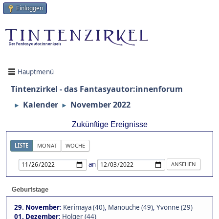
Einloggen
Hauptmenü
Tintenzirkel - das Fantasyautor:innenforum
Kalender
November 2022
►
►
Zukünftige Ereignisse
LISTE
MONAT
WOCHE
an
Geburtstage
29. November
:
Kerimaya (40)
,
Manouche (49)
,
Yvonne (29)
01. Dezember
:
Holger (44)