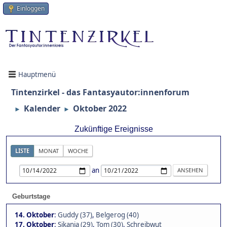
Einloggen
Hauptmenü
Tintenzirkel - das Fantasyautor:innenforum
Kalender
Oktober 2022
►
►
Zukünftige Ereignisse
LISTE
MONAT
WOCHE
an
Geburtstage
14. Oktober
:
Guddy (37)
,
Belgerog (40)
17. Oktober
:
Sikania (29)
,
Tom (30)
,
Schreibwut