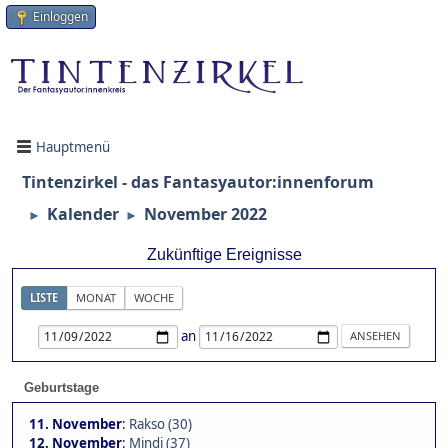
Einloggen
Hauptmenü
Tintenzirkel - das Fantasyautor:innenforum
Kalender
November 2022
►
►
Zukünftige Ereignisse
LISTE
MONAT
WOCHE
an
Geburtstage
11. November
:
Rakso (30)
12. November
:
Mindi (37)