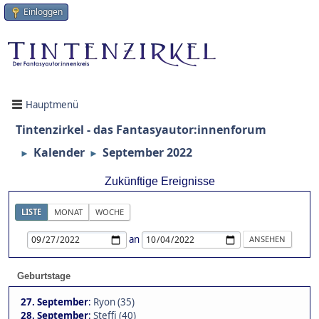
Einloggen
Hauptmenü
Tintenzirkel - das Fantasyautor:innenforum
Kalender
September 2022
►
►
Zukünftige Ereignisse
LISTE
MONAT
WOCHE
an
Geburtstage
27. September
:
Ryon (35)
28. September
:
Steffi (40)