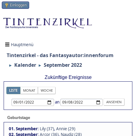
Einloggen
Hauptmenü
Tintenzirkel - das Fantasyautor:innenforum
Kalender
September 2022
►
►
Zukünftige Ereignisse
LISTE
MONAT
WOCHE
an
Geburtstage
01. September
:
Lily (37)
,
Annie (29)
02. September
:
Arcor (36)
,
Naudiz (28)