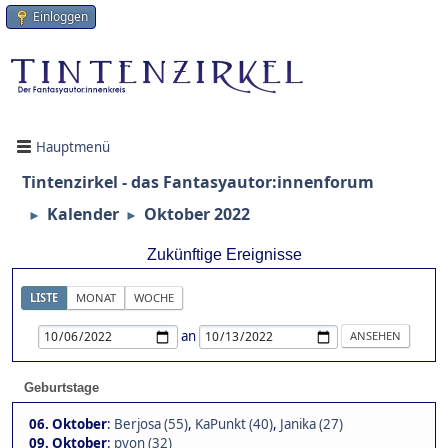
Einloggen
Hauptmenü
Tintenzirkel - das Fantasyautor:innenforum
Kalender
Oktober 2022
►
►
Zukünftige Ereignisse
LISTE
MONAT
WOCHE
an
Geburtstage
06. Oktober
:
Berjosa (55)
,
KaPunkt (40)
,
Janika (27)
09. Oktober
:
pyon (32)