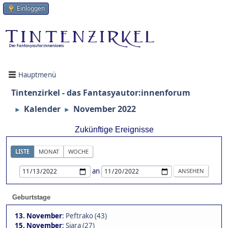
Einloggen
Hauptmenü
Tintenzirkel - das Fantasyautor:innenforum
Kalender
November 2022
►
►
Zukünftige Ereignisse
LISTE
MONAT
WOCHE
an
Geburtstage
13. November
:
Peftrako (43)
15. November
:
Siara (27)