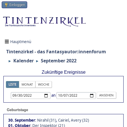
Einloggen
Hauptmenü
Tintenzirkel - das Fantasyautor:innenforum
Kalender
September 2022
►
►
Zukünftige Ereignisse
LISTE
MONAT
WOCHE
an
Geburtstage
30. September
:
Nirahil (31)
,
Cairiel
,
Avery (32)
01. Oktober
:
Der Inspektor (21)