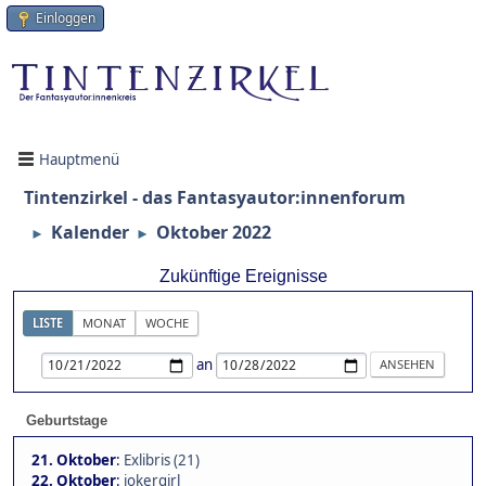
Einloggen
Hauptmenü
Tintenzirkel - das Fantasyautor:innenforum
Kalender
Oktober 2022
►
►
Zukünftige Ereignisse
LISTE
MONAT
WOCHE
an
Geburtstage
21. Oktober
:
Exlibris (21)
22. Oktober
:
jokergirl