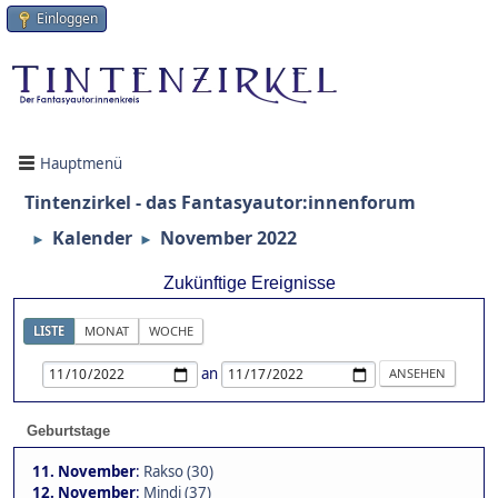
Einloggen
Hauptmenü
Tintenzirkel - das Fantasyautor:innenforum
Kalender
November 2022
►
►
Zukünftige Ereignisse
LISTE
MONAT
WOCHE
an
Geburtstage
11. November
:
Rakso (30)
12. November
:
Mindi (37)