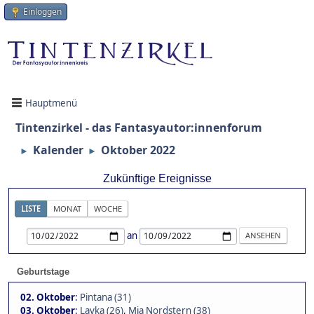
Einloggen
Hauptmenü
Tintenzirkel - das Fantasyautor:innenforum
Kalender
Oktober 2022
►
►
Zukünftige Ereignisse
LISTE
MONAT
WOCHE
an
Geburtstage
02. Oktober
:
Pintana (31)
03. Oktober
:
Layka (26)
,
Mia Nordstern (38)