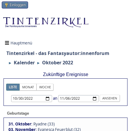
Einloggen
Hauptmenü
Tintenzirkel - das Fantasyautor:innenforum
Kalender
Oktober 2022
►
►
Zukünftige Ereignisse
LISTE
MONAT
WOCHE
an
Geburtstage
31. Oktober
:
Ryadne (33)
03. November
:
Evanesca Feuerblut (32)