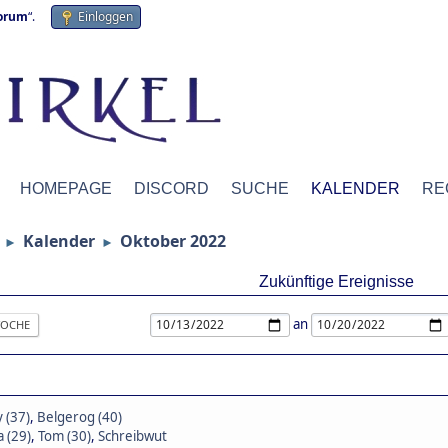
forum
“.
Einloggen
HOMEPAGE
DISCORD
SUCHE
KALENDER
RE
Kalender
Oktober 2022
►
►
Zukünftige Ereignisse
an
OCHE
 (37)
,
Belgerog (40)
a (29)
,
Tom (30)
,
Schreibwut