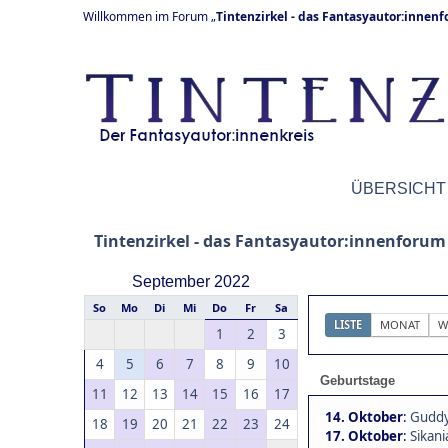
Willkommen im Forum „
Tintenzirkel - das Fantasyautor:innen
ÜBERSICHT
Tintenzirkel - das Fantasyautor:innenforum
September 2022
So
Mo
Di
Mi
Do
Fr
Sa
LISTE
MONAT
W
1
2
3
4
5
6
7
8
9
10
Geburtstage
11
12
13
14
15
16
17
14. Oktober
:
Guddy
18
19
20
21
22
23
24
17. Oktober
:
Sikani