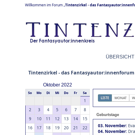
Willkommen im Forum „
Tintenzirkel - das Fantasyautor:innen
ÜBERSICHT
Tintenzirkel - das Fantasyautor:innenforum
Oktober 2022
So
Mo
Di
Mi
Do
Fr
Sa
LISTE
MONAT
W
1
2
3
4
5
6
7
8
Geburtstage
9
10
11
12
13
14
15
03. November
:
Eva
16
17
18
19
20
21
22
04. November
:
Dra