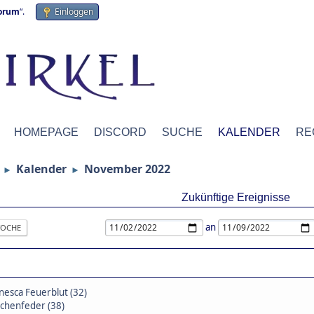
forum
“.
Einloggen
HOMEPAGE
DISCORD
SUCHE
KALENDER
RE
Kalender
November 2022
►
►
Zukünftige Ereignisse
an
OCHE
nesca Feuerblut (32)
chenfeder (38)