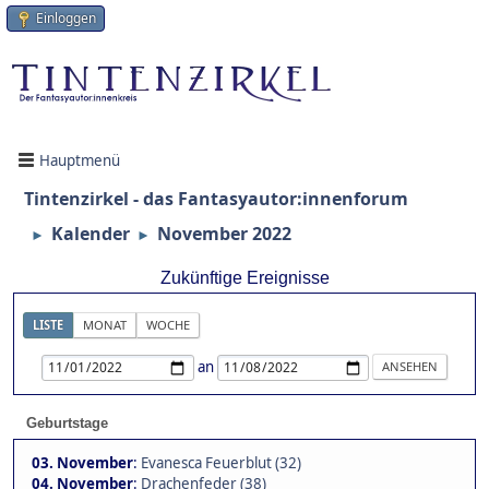
Einloggen
Hauptmenü
Tintenzirkel - das Fantasyautor:innenforum
Kalender
November 2022
►
►
Zukünftige Ereignisse
LISTE
MONAT
WOCHE
an
Geburtstage
03. November
:
Evanesca Feuerblut (32)
04. November
:
Drachenfeder (38)