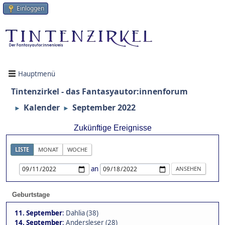
Einloggen
Hauptmenü
Tintenzirkel - das Fantasyautor:innenforum
Kalender
September 2022
►
►
Zukünftige Ereignisse
LISTE
MONAT
WOCHE
an
Geburtstage
11. September
:
Dahlia (38)
14. September
:
Andersleser (28)