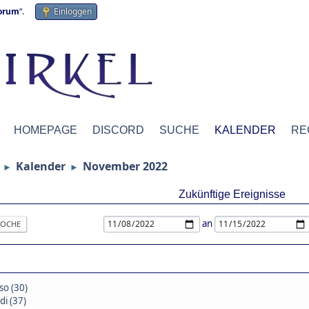
forum
“.
Einloggen
HOMEPAGE
DISCORD
SUCHE
KALENDER
RE
Kalender
November 2022
►
►
Zukünftige Ereignisse
an
OCHE
so (30)
di (37)