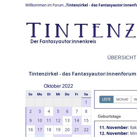
Willkommen im Forum „
Tintenzirkel - das Fantasyautor:innen
ÜBERSICHT
Tintenzirkel - das Fantasyautor:innenforum
Oktober 2022
So
Mo
Di
Mi
Do
Fr
Sa
LISTE
MONAT
W
1
2
3
4
5
6
7
8
Geburtstage
9
10
11
12
13
14
15
11. November
:
Rak
16
17
18
19
20
21
22
12. November
:
Min