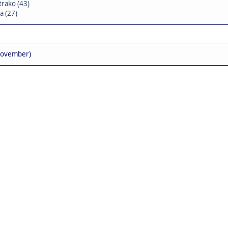
trako (43)
a (27)
November)