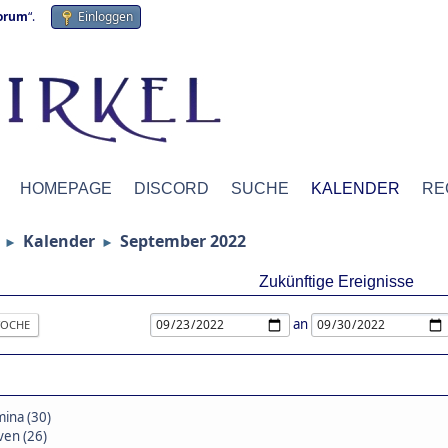
forum
“.
Einloggen
HOMEPAGE
DISCORD
SUCHE
KALENDER
RE
Kalender
September 2022
►
►
Zukünftige Ereignisse
an
OCHE
ina (30)
en (26)