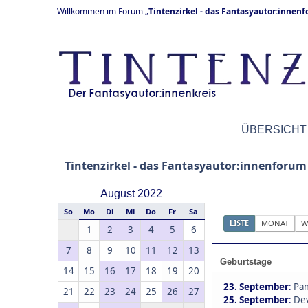
Willkommen im Forum „
Tintenzirkel - das Fantasyautor:innen
ÜBERSICHT
Tintenzirkel - das Fantasyautor:innenforum
August 2022
So
Mo
Di
Mi
Do
Fr
Sa
LISTE
MONAT
W
1
2
3
4
5
6
7
8
9
10
11
12
13
Geburtstage
14
15
16
17
18
19
20
23. September
:
Pam
21
22
23
24
25
26
27
25. September
:
Dev