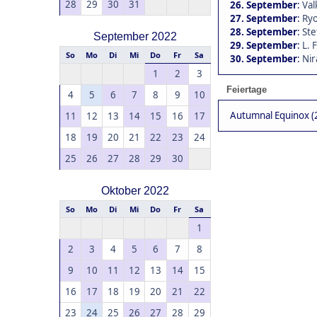
28
29
30
31
26. September
:
Val
27. September
:
Ryo
28. September
:
Ste
September 2022
29. September
:
L. 
So
Mo
Di
Mi
Do
Fr
Sa
30. September
:
Nir
1
2
3
Feiertage
4
5
6
7
8
9
10
Autumnal Equinox (
11
12
13
14
15
16
17
18
19
20
21
22
23
24
25
26
27
28
29
30
Oktober 2022
So
Mo
Di
Mi
Do
Fr
Sa
1
2
3
4
5
6
7
8
9
10
11
12
13
14
15
16
17
18
19
20
21
22
23
24
25
26
27
28
29