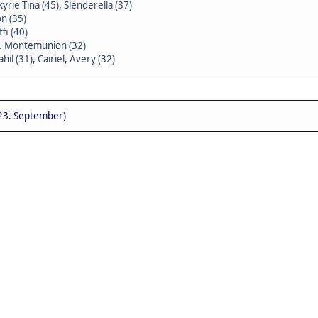
kyrie Tina (45)
,
Slenderella (37)
n (35)
ffi (40)
F. Montemunion (32)
ahil (31)
,
Cairiel
,
Avery (32)
23. September)