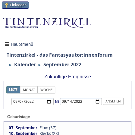
Einloggen
Hauptmenü
Tintenzirkel - das Fantasyautor:innenforum
Kalender
September 2022
►
►
Zukünftige Ereignisse
LISTE
MONAT
WOCHE
an
Geburtstage
07. September
:
Eluin (37)
10. September
:
Klecks (28)