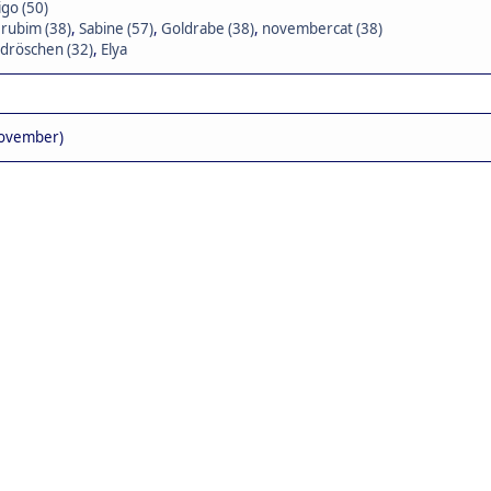
igo (50)
rubim (38)
,
Sabine (57)
,
Goldrabe (38)
,
novembercat (38)
dröschen (32)
,
Elya
November)