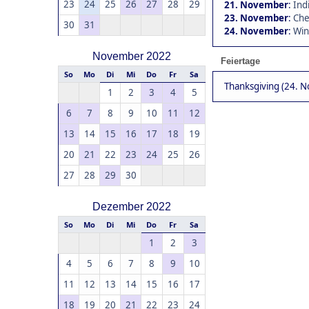
23
24
25
26
27
28
29
21. November
:
Ind
23. November
:
Che
30
31
24. November
:
Win
November 2022
Feiertage
So
Mo
Di
Mi
Do
Fr
Sa
Thanksgiving (24. 
1
2
3
4
5
6
7
8
9
10
11
12
13
14
15
16
17
18
19
20
21
22
23
24
25
26
27
28
29
30
Dezember 2022
So
Mo
Di
Mi
Do
Fr
Sa
1
2
3
4
5
6
7
8
9
10
11
12
13
14
15
16
17
18
19
20
21
22
23
24