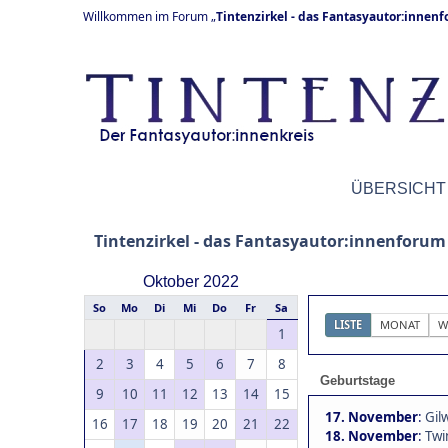
Willkommen im Forum „
Tintenzirkel - das Fantasyautor:innen
ÜBERSICHT
Tintenzirkel - das Fantasyautor:innenforum
Oktober 2022
So
Mo
Di
Mi
Do
Fr
Sa
LISTE
MONAT
W
1
2
3
4
5
6
7
8
Geburtstage
9
10
11
12
13
14
15
17. November
:
Gil
16
17
18
19
20
21
22
18. November
:
Twi