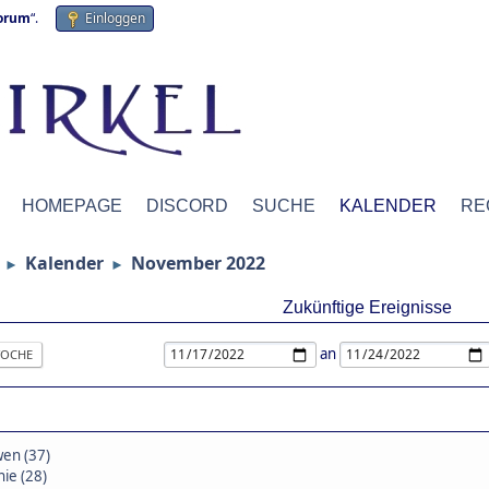
forum
“.
Einloggen
HOMEPAGE
DISCORD
SUCHE
KALENDER
RE
Kalender
November 2022
►
►
Zukünftige Ereignisse
an
OCHE
wen (37)
nie (28)