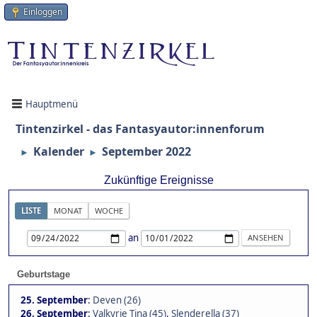
Einloggen
Hauptmenü
Tintenzirkel - das Fantasyautor:innenforum
Kalender
September 2022
►
►
Zukünftige Ereignisse
LISTE
MONAT
WOCHE
an
Geburtstage
25. September
:
Deven (26)
26. September
:
Valkyrie Tina (45)
,
Slenderella (37)