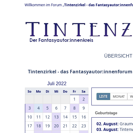
Willkommen im Forum „
Tintenzirkel - das Fantasyautor:innen
ÜBERSICHT
Tintenzirkel - das Fantasyautor:innenforum
Juli 2022
So
Mo
Di
Mi
Do
Fr
Sa
LISTE
MONAT
W
1
2
3
4
5
6
7
8
9
Geburtstage
10
11
12
13
14
15
16
02. August
:
Graumo
17
18
19
20
21
22
23
03. August
:
Tintenv