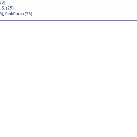
38)
 S. (25)
6)
,
PinkPuma (33)