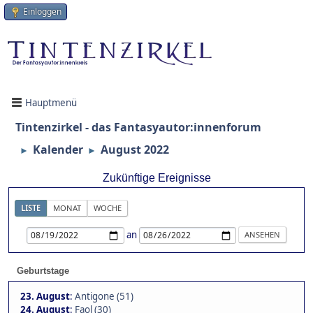
Einloggen
Hauptmenü
Tintenzirkel - das Fantasyautor:innenforum
Kalender
August 2022
►
►
Zukünftige Ereignisse
LISTE
MONAT
WOCHE
an
Geburtstage
23. August
:
Antigone (51)
24. August
:
Faol (30)