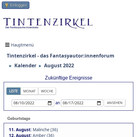
Einloggen
Hauptmenü
Tintenzirkel - das Fantasyautor:innenforum
Kalender
August 2022
►
►
Zukünftige Ereignisse
LISTE
MONAT
WOCHE
an
Geburtstage
11. August
:
Malinche (36)
12. August
:
Amber (36)