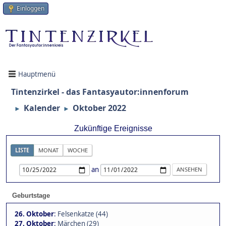
Einloggen
Hauptmenü
Tintenzirkel - das Fantasyautor:innenforum
Kalender
Oktober 2022
►
►
Zukünftige Ereignisse
LISTE
MONAT
WOCHE
an
Geburtstage
26. Oktober
:
Felsenkatze (44)
27. Oktober
:
Märchen (29)