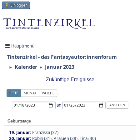
Einloggen
Hauptmenü
Tintenzirkel - das Fantasyautor:innenforum
Kalender
Januar 2023
►
►
Zukünftige Ereignisse
LISTE
MONAT
WOCHE
an
Geburtstage
19. Januar
:
Franziska (37)
20. Januar
:
Robin (31)
,
Araluen (38)
,
Tina (30)