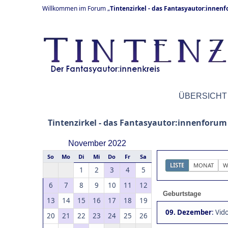
Willkommen im Forum „
Tintenzirkel - das Fantasyautor:innen
ÜBERSICHT
Tintenzirkel - das Fantasyautor:innenforum
November 2022
So
Mo
Di
Mi
Do
Fr
Sa
LISTE
MONAT
W
1
2
3
4
5
6
7
8
9
10
11
12
Geburtstage
13
14
15
16
17
18
19
09. Dezember
:
Vido
20
21
22
23
24
25
26