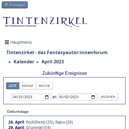
Einloggen
Hauptmenü
Tintenzirkel - das Fantasyautor:innenforum
Kalender
April 2023
►
►
Zukünftige Ereignisse
LISTE
MONAT
WOCHE
an
Geburtstage
26. April
:
RockSheep (35)
,
Rajou (28)
29. April
:
Grummel (54)