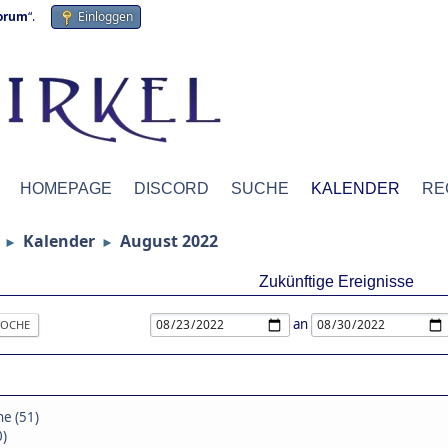
forum
“.
Einloggen
HOMEPAGE
DISCORD
SUCHE
KALENDER
RE
Kalender
August 2022
►
►
Zukünftige Ereignisse
an
OCHE
ne (51)
0)