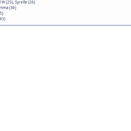
 W (25)
,
Syrelle (26)
mma (36)
5)
43)