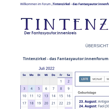
Willkommen im Forum „
Tintenzirkel - das Fantasyautor:innen
ÜBERSICHT
Tintenzirkel - das Fantasyautor:innenforum
Juli 2022
So
Mo
Di
Mi
Do
Fr
Sa
LISTE
MONAT
W
1
2
3
4
5
6
7
8
9
Geburtstage
10
11
12
13
14
15
16
23. August
:
Antigo
17
18
19
20
21
22
23
24. August
:
Faol (3