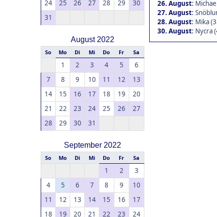
24
25
26
27
28
29
30
26. August
:
Michael
27. August
:
Snöblu
31
28. August
:
Mika (3
30. August
:
Nycra (
August 2022
So
Mo
Di
Mi
Do
Fr
Sa
1
2
3
4
5
6
7
8
9
10
11
12
13
14
15
16
17
18
19
20
21
22
23
24
25
26
27
28
29
30
31
September 2022
So
Mo
Di
Mi
Do
Fr
Sa
1
2
3
4
5
6
7
8
9
10
11
12
13
14
15
16
17
18
19
20
21
22
23
24