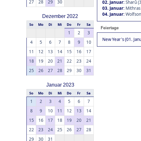
27
28
29
30
02. Januar
:
Sharû (
03. Januar
:
Mithras
04. Januar
:
Wolfson
Dezember 2022
So
Mo
Di
Mi
Do
Fr
Sa
Feiertage
1
2
3
New Year's (01. Jan
4
5
6
7
8
9
10
11
12
13
14
15
16
17
18
19
20
21
22
23
24
25
26
27
28
29
30
31
Januar 2023
So
Mo
Di
Mi
Do
Fr
Sa
1
2
3
4
5
6
7
8
9
10
11
12
13
14
15
16
17
18
19
20
21
22
23
24
25
26
27
28
29
30
31