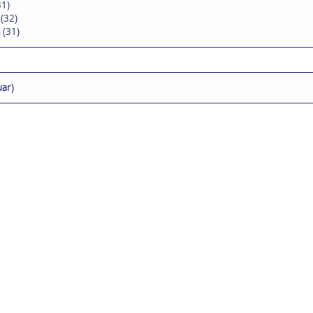
31)
 (32)
 (31)
uar)