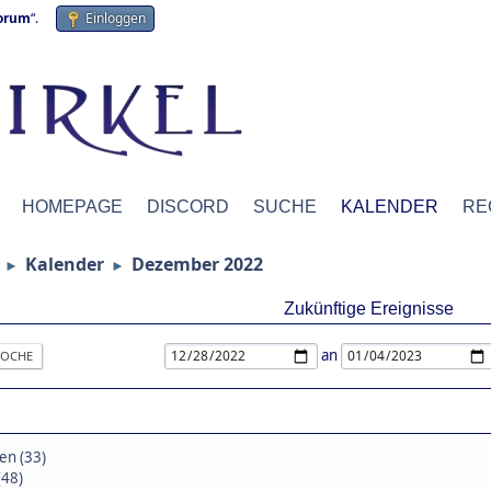
forum
“.
Einloggen
HOMEPAGE
DISCORD
SUCHE
KALENDER
RE
Kalender
Dezember 2022
►
►
Zukünftige Ereignisse
an
OCHE
en (33)
(48)