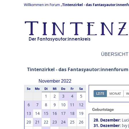
Willkommen im Forum „
Tintenzirkel - das Fantasyautor:innen
ÜBERSICHT
Tintenzirkel - das Fantasyautor:innenforum
November 2022
So
Mo
Di
Mi
Do
Fr
Sa
LISTE
MONAT
W
1
2
3
4
5
6
7
8
9
10
11
12
Geburtstage
13
14
15
16
17
18
19
28. Dezember
:
Luci
20
21
22
23
24
25
26
31. Dezember
:
Ivy 