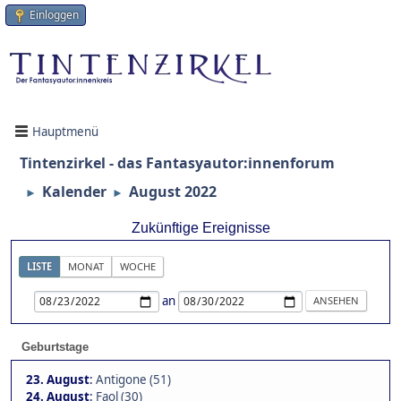
Einloggen
Hauptmenü
Tintenzirkel - das Fantasyautor:innenforum
Kalender
August 2022
►
►
Zukünftige Ereignisse
LISTE
MONAT
WOCHE
an
Geburtstage
23. August
:
Antigone (51)
24. August
:
Faol (30)