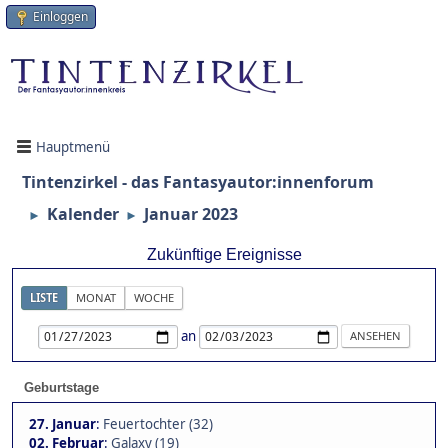
Einloggen
Hauptmenü
Tintenzirkel - das Fantasyautor:innenforum
Kalender
Januar 2023
►
►
Zukünftige Ereignisse
LISTE
MONAT
WOCHE
an
Geburtstage
27. Januar
:
Feuertochter (32)
02. Februar
:
Galaxy (19)