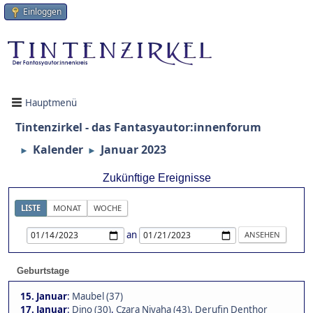
Einloggen
Hauptmenü
Tintenzirkel - das Fantasyautor:innenforum
Kalender
Januar 2023
►
►
Zukünftige Ereignisse
LISTE
MONAT
WOCHE
an
Geburtstage
15. Januar
:
Maubel (37)
17. Januar
:
Dino (30)
,
Czara Niyaha (43)
,
Derufin Denthor