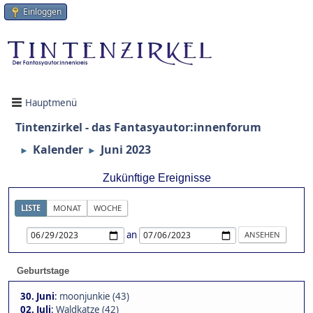
Einloggen
Hauptmenü
Tintenzirkel - das Fantasyautor:innenforum
Kalender
Juni 2023
►
►
Zukünftige Ereignisse
LISTE
MONAT
WOCHE
an
Geburtstage
30. Juni
:
moonjunkie (43)
02. Juli
:
Waldkatze (42)