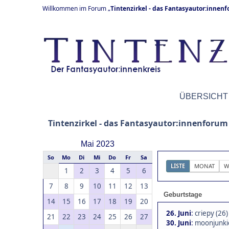
Willkommen im Forum „
Tintenzirkel - das Fantasyautor:innen
ÜBERSICHT
Tintenzirkel - das Fantasyautor:innenforum
Mai 2023
So
Mo
Di
Mi
Do
Fr
Sa
LISTE
MONAT
W
1
2
3
4
5
6
7
8
9
10
11
12
13
Geburtstage
14
15
16
17
18
19
20
26. Juni
:
criepy (26)
21
22
23
24
25
26
27
30. Juni
:
moonjunkie