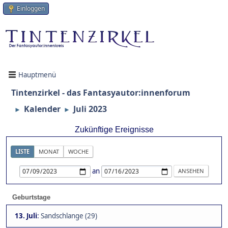
Einloggen
Hauptmenü
Tintenzirkel - das Fantasyautor:innenforum
Kalender
Juli 2023
►
►
Zukünftige Ereignisse
LISTE
MONAT
WOCHE
an
Geburtstage
13. Juli
:
Sandschlange (29)