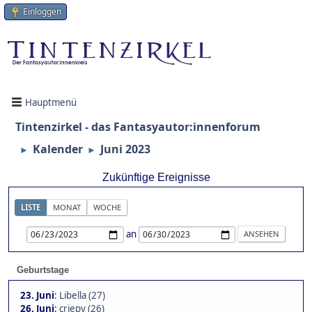
Einloggen
Hauptmenü
Tintenzirkel - das Fantasyautor:innenforum
Kalender
Juni 2023
►
►
Zukünftige Ereignisse
LISTE
MONAT
WOCHE
an
Geburtstage
23. Juni
:
Libella (27)
26. Juni
:
criepy (26)