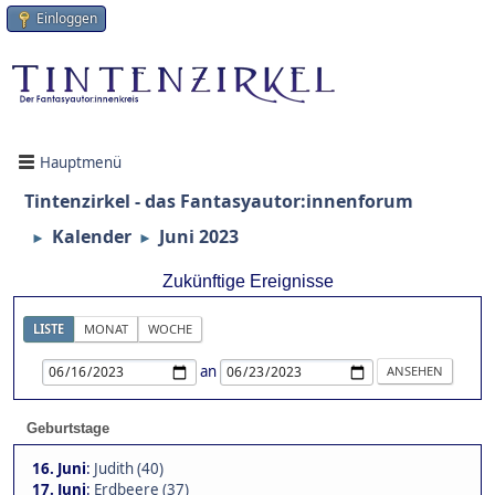
Einloggen
Hauptmenü
Tintenzirkel - das Fantasyautor:innenforum
Kalender
Juni 2023
►
►
Zukünftige Ereignisse
LISTE
MONAT
WOCHE
an
Geburtstage
16. Juni
:
Judith (40)
17. Juni
:
Erdbeere (37)