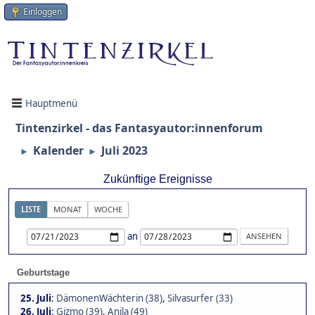
Einloggen
Hauptmenü
Tintenzirkel - das Fantasyautor:innenforum
Kalender
Juli 2023
►
►
Zukünftige Ereignisse
LISTE
MONAT
WOCHE
an
Geburtstage
25. Juli
:
DämonenWächterin (38)
,
Silvasurfer (33)
26. Juli
:
Gizmo (39)
,
Anila (49)