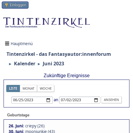
Einloggen
Hauptmenü
Tintenzirkel - das Fantasyautor:innenforum
Kalender
Juni 2023
►
►
Zukünftige Ereignisse
LISTE
MONAT
WOCHE
an
Geburtstage
26. Juni
:
criepy (26)
30. Juni
:
moonjunkie (43)