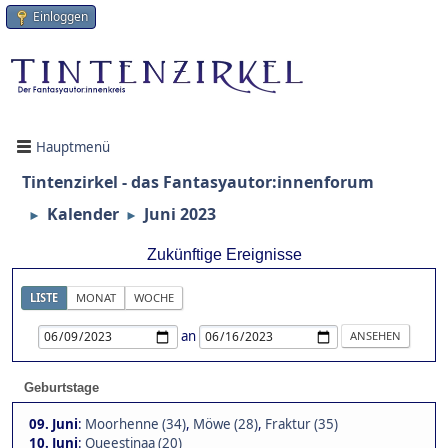
Einloggen
Hauptmenü
Tintenzirkel - das Fantasyautor:innenforum
Kalender
Juni 2023
►
►
Zukünftige Ereignisse
LISTE
MONAT
WOCHE
an
Geburtstage
09. Juni
:
Moorhenne (34)
,
Möwe (28)
,
Fraktur (35)
10. Juni
:
Queestinaa (20)