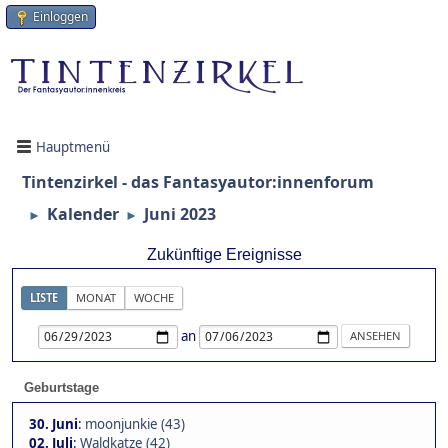
Einloggen
Hauptmenü
Tintenzirkel - das Fantasyautor:innenforum
Kalender
Juni 2023
►
►
Zukünftige Ereignisse
LISTE
MONAT
WOCHE
an
Geburtstage
30. Juni
:
moonjunkie (43)
02. Juli
:
Waldkatze (42)