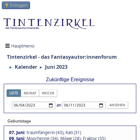
Einloggen
Hauptmenü
Tintenzirkel - das Fantasyautor:innenforum
Kalender
Juni 2023
►
►
Zukünftige Ereignisse
LISTE
MONAT
WOCHE
an
Geburtstage
07. Juni
:
traumfängerin (43)
,
Kati (31)
09. Juni
:
Moorhenne (34)
,
Möwe (28)
,
Fraktur (35)