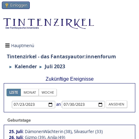
Einloggen
Hauptmenü
Tintenzirkel - das Fantasyautor:innenforum
Kalender
Juli 2023
►
►
Zukünftige Ereignisse
LISTE
MONAT
WOCHE
an
Geburtstage
25. Juli
:
DämonenWächterin (38)
,
Silvasurfer (33)
26. Juli
:
Gizmo (39)
,
Anila (49)