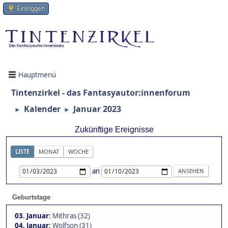
Einloggen
Hauptmenü
Tintenzirkel - das Fantasyautor:innenforum
Kalender
Januar 2023
►
►
Zukünftige Ereignisse
LISTE
MONAT
WOCHE
an
Geburtstage
03. Januar
:
Mithras (32)
04. Januar
:
Wolfson (31)