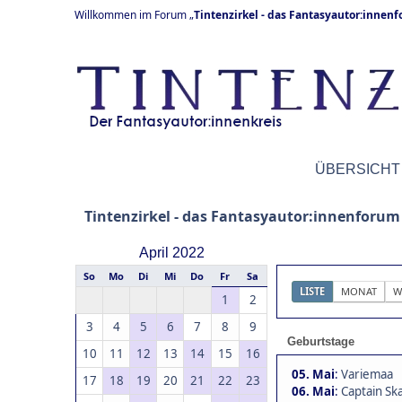
Willkommen im Forum „
Tintenzirkel - das Fantasyautor:innen
ÜBERSICHT
Tintenzirkel - das Fantasyautor:innenforum
April 2022
So
Mo
Di
Mi
Do
Fr
Sa
LISTE
MONAT
W
1
2
3
4
5
6
7
8
9
Geburtstage
10
11
12
13
14
15
16
05. Mai
:
Variemaa
17
18
19
20
21
22
23
06. Mai
:
Captain Ska