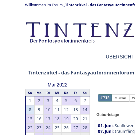
Willkommen im Forum „
Tintenzirkel - das Fantasyautor:innen
ÜBERSICHT
Tintenzirkel - das Fantasyautor:innenforum
Mai 2022
So
Mo
Di
Mi
Do
Fr
Sa
LISTE
MONAT
W
1
2
3
4
5
6
7
8
9
10
11
12
13
14
Geburtstage
15
16
17
18
19
20
21
01. Juni
:
Sunflower 
22
23
24
25
26
27
28
07. Juni
:
traumfänge